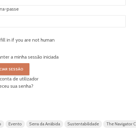
vra-passe
fill in if you are not human
nter a minha sessão iniciada
 conta de utilizador
eceu sua senha?
o
Evento
Serra da Arrábida
Sustentabilidade
The Navigator