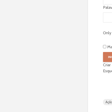
Pala
Only 
Ma
Criar
Esqu
Açã