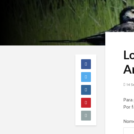
Lo
A
14 S
Para 
Por f
Nome