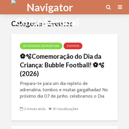
Categoria - Eventos
ACTIVIDADES DESPORTIVAS
EVENTOS
⚽🫧Comemoração do Dia da
Criança: Bubble Football! ⚽🫧
(2026)
Prepara-te para um dia repleto de
adrenalina, tombos e muitas gargalhadas! No
próximo dia 07 de junho, celebramos o Dia
da Criança de uma forma inesquecível com
uma atividade dinâmica de Bubble Football.
2 meses atrás
81 visualizações
📍 Informações...