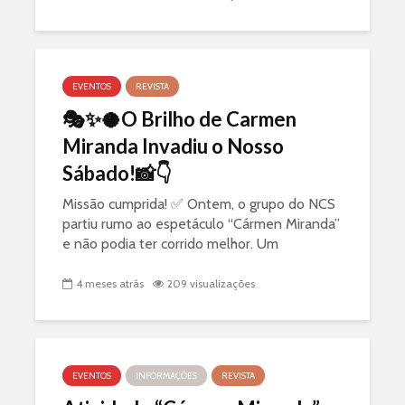
EVENTOS
REVISTA
🎭✨🥥O Brilho de Carmen
Miranda Invadiu o Nosso
Sábado!📸👇
Missão cumprida! ✅ Ontem, o grupo do NCS
partiu rumo ao espetáculo “Cármen Miranda”
e não podia ter corrido melhor. Um
agradecimento especial a todos os
participantes pela pontualidade e pela
4 meses atrás
209 visualizações
alegria...
EVENTOS
INFORMAÇÕES
REVISTA