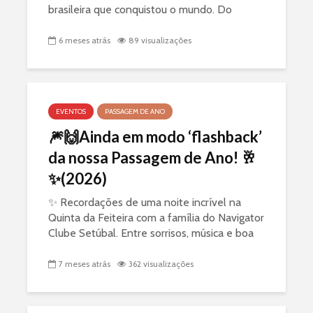
brasileira que conquistou o mundo. Do
nascimento em Marco de Canaveses ao
estrelato em Hollywood, venha reviver os
6 meses atrás
89 visualizações
sucessos e o glamour da mulher que...
EVENTOS
PASSAGEM DE ANO
🎆🙌Ainda em modo ‘flashback’
da nossa Passagem de Ano! 🥂
✨(2026)
✨ Recordações de uma noite incrível na
Quinta da Feiteira com a família do Navigator
Clube Setúbal. Entre sorrisos, música e boa
companhia, demos as boas-vindas ao novo
ano da melhor forma.🥂 Partilhamos alguns
7 meses atrás
362 visualizações
dos...