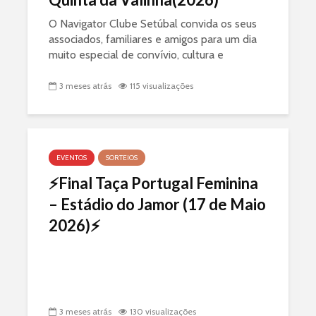
O Navigator Clube Setúbal convida os seus
associados, familiares e amigos para um dia
muito especial de convívio, cultura e
animação, a realizar no próximo dia 5 de
julho de 2026! Venha explorar um dos
3 meses atrás
115 visualizações
maiores tesouros...
EVENTOS
SORTEIOS
⚡Final Taça Portugal Feminina
– Estádio do Jamor (17 de Maio
2026)⚡
3 meses atrás
130 visualizações