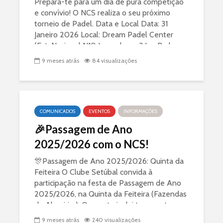
Prepara-te para um dia de pura competição
e convívio! O NCS realiza o seu próximo
torneio de Padel. Data e Local Data: 31
Janeiro 2026 Local: Dream Padel Center
(Est. Nacional N10 Logradouro 3 ImaPark,
Pontes 2910-828 )...
9 meses atrás
84 visualizações
COMUNICADOS
EVENTOS
INFORMAÇÕES
🎉Passagem de Ano
2025/2026 com o NCS!
🎊Passagem de Ano 2025/2026: Quinta da
Feiteira O Clube Setúbal convida à
participação na festa de Passagem de Ano
2025/2026, na Quinta da Feiteira (Fazendas
de Almeirim). O evento inclui transporte,
jantar completo, Bar...
9 meses atrás
240 visualizações