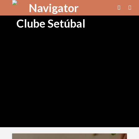
PROTOCOLOS
🔌Iberdrola – 3º Trimestre⚡
2 dias atrás
INFORMAÇÕES