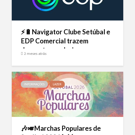
⚡🔋Navigator Clube Setúbal e
EDP Comercial trazem
descontos exclusivos para os
2 meses atrás
nossos Sócios!🔌💡
INFORMAÇÕES
LAZER
🎶🎺Marchas Populares de