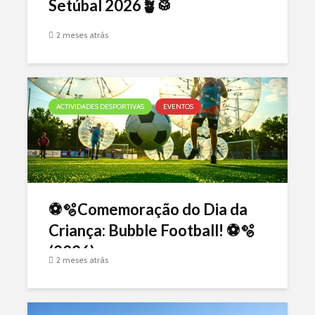
Setúbal 2026🪴🥁
2 meses atrás
ACTIVIDADES DESPORTIVAS
EVENTOS
⚽🫧Comemoração do Dia da
Criança: Bubble Football! ⚽🫧
(2026)
2 meses atrás