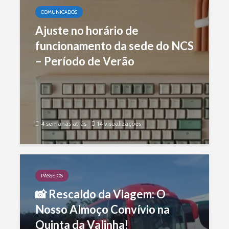
A Feira de Sant’Iago está de
COMUNICADOS
Ajuste no horário de
volta!
funcionamento da sede do NCS
– Período de Verão
2 semanas atrás
4 semanas atrás
14 visualizações
PROTOCOLOS
Descontos em Viagens com a
PASSEIOS
📸 Rescaldo da Viagem: O
Lusanova! ✈️🌍
Nosso Almoço Convívio na
Quinta da Valinha!