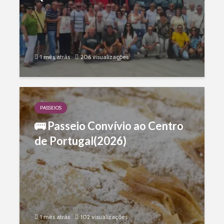
3 semanas atrás
1 mês atrás
206 visualizações
CGD
PROTOCOLOS
💼 Protocolo CGD
PASSEIOS
🚌 Passeio Convívio ao Centro
de Portugal(2026)
4 semanas atrás
1 mês atrás
102 visualizações