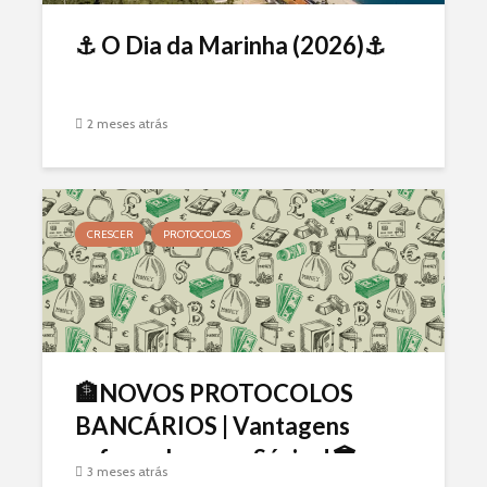
⚓ O Dia da Marinha (2026)⚓
2 meses atrás
CRESCER
PROTOCOLOS
🏦NOVOS PROTOCOLOS
BANCÁRIOS | Vantagens
reforçadas para Sócios!🏛️
3 meses atrás