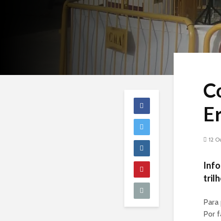
Co
E
12 O
Info
tril
Para 
Por f