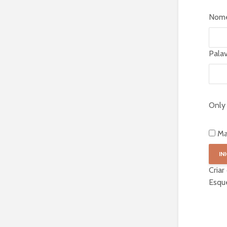
Nome
Pala
Only 
Ma
Criar
Esqu