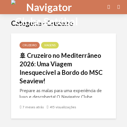
Categoria - Cruzeiro
CRUZEIRO
VIAGENS
🚢 Cruzeiro no Mediterrâneo
2026: Uma Viagem
Inesquecível a Bordo do MSC
Seaview!
Prepare as malas para uma experiência de
luxo e descoberta! O Navigator Clube
Setúbal convida-o a embarcar no moderno
7 meses atrás
415 visualizações
MSC Seaview para um cruzeiro de 8 dias
pelos destinos mais fascinantes do
Mediterrâneo. De 04 a 11 de...