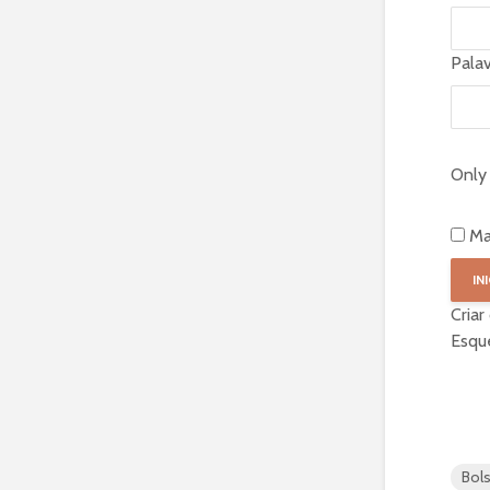
Pala
Only 
Ma
Criar
Esqu
Bol