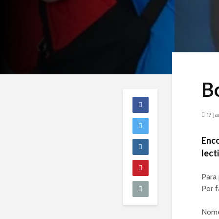
B
17 J
Enco
lect
Para 
Por f
Nome