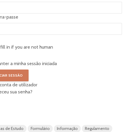
vra-passe
fill in if you are not human
nter a minha sessão iniciada
 conta de utilizador
eceu sua senha?
sas de Estudo
Formulário
Informação
Regulamento