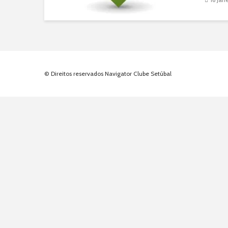
das pr
© Direitos reservados Navigator Clube Setúbal