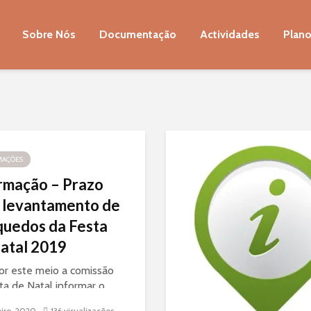
Sobre Nós
Documentação
Actividades
Plano
MAÇÕES
rmação – Prazo
 levantamento de
quedos da Festa
atal 2019
r este meio a comissão
ta de Natal informar o
limite para levantamento
eiro, 2020
136 visualizações