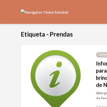
Etiqueta - Prendas
INFOR
Info
para
brin
de N
Vem po
da Fes
prazo 
16 Jan