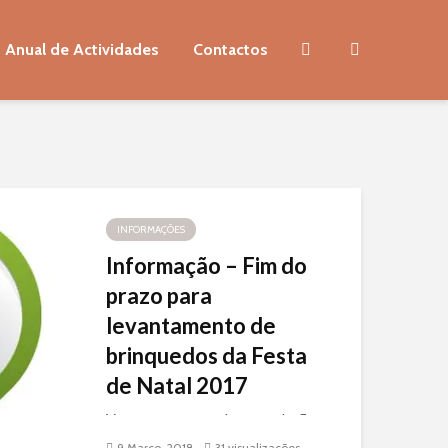
 Anual de Actividades
Contactos
INFORMAÇÕES
Informação – Fim do
prazo para
levantamento de
brinquedos da Festa
de Natal 2017
Vem por este meio a comissão
da Festa de Natal informar o
9 Março, 2018
31 visualizações