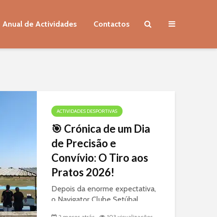
 Anual de Actividades
Contactos
ACTIVIDADES DESPORTIVAS
🎯 Crónica de um Dia
de Precisão e
Convívio: O Tiro aos
Pratos 2026!
Depois da enorme expectativa,
o Navigator Clube Setúbal
voltou a fazer pontaria ao
2 meses atrás
103 visualizações