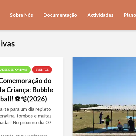
Sobre Nós
Documentação
Actividades
Plano
tivas
DADES DESPORTIVAS
EVENTOS
Comemoração do
da Criança: Bubble
ball! ⚽🫧(2026)
a-te para um dia repleto
enalina, tombos e muitas
hadas! No próximo dia 07
ho, celebramos o Dia da
a de uma forma
es atrás
81 visualizações