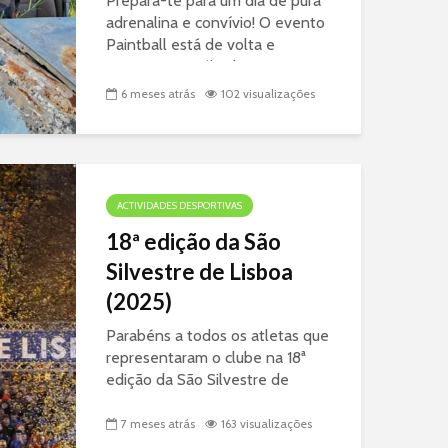
Prepara-te para um dia de pura
adrenalina e convívio! O evento
Paintball está de volta e
promete um sábado
inesquecível. Aqui está toda a
6 meses atrás
102 visualizações
informação que precisa para
garantir o seu lugar: 🎯 O Evento
Data: 28 de março de...
ACTIVIDADES DESPORTIVAS
18ª edição da São
Silvestre de Lisboa
(2025)
Parabéns a todos os atletas que
representaram o clube na 18ª
edição da São Silvestre de
Lisboa, realizada no dia 27 de
dezembro de 2025. Numa prova
7 meses atrás
163 visualizações
que ostenta o prestigiado selo