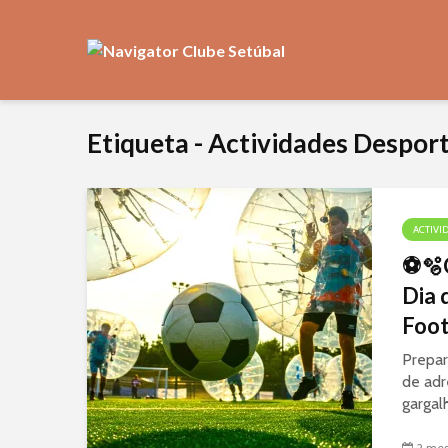
Etiqueta - Actividades Despor
ACTIVI
⚽🫧
Dia 
Foot
Prepar
de adr
gargal
de jun
Crianç
2 mes