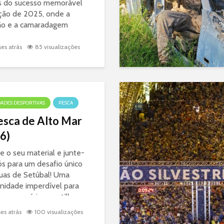
s do sucesso memorável
ção de 2025, onde a
ão e a camaradagem
as grandes protagonistas,
gator Clube Setúbal volta
es atrás
85 visualizações
ocar todos os seus
astas. Quem não se
 do ambiente de...
DADES DESPORTIVAS
PESCA
esca de Alto Mar
6)
e o seu material e junte-
ós para um desafio único
uas de Setúbal! Uma
nidade imperdível para
a sua perícia e partilhar a
 pela pesca com outros
es atrás
100 visualizações
astas.🗓️ Detalhes do