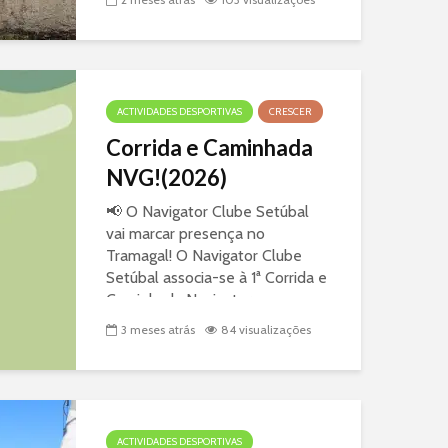
sucesso! Ontem, dia 24 de maio,
o Campo de Tiro de Vendas
Novas foi o palco de mais uma
edição memorável do nosso
torneio de Tiro aos...
ACTIVIDADES DESPORTIVAS
CRESCER
Corrida e Caminhada
NVG!(2026)
📢 O Navigator Clube Setúbal
vai marcar presença no
Tramagal! O Navigator Clube
Setúbal associa-se à 1ª Corrida e
Caminhada Navigator na
Herdade da Caniceira.
3 meses atrás
84 visualizações
Queremos levar uma grande
comitiva de Setúbal para...
ACTIVIDADES DESPORTIVAS