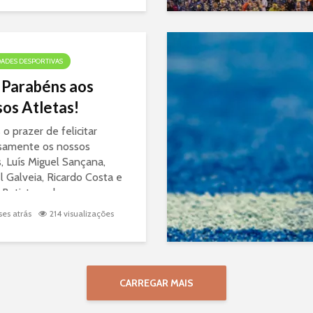
..
DADES DESPORTIVAS
 Parabéns aos
os Atletas!
o prazer de felicitar
samente os nossos
s, Luís Miguel Sançana,
 Galveia, Ricardo Costa e
 Batista, pelas suas
ntes participações em
es atrás
214 visualizações
as provas recentes! Os
dos obtidos...
CARREGAR MAIS