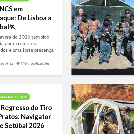
 NCS em
aque: De Lisboa a
bal🏃
avera de 2026 tem sido
a por excelentes
ados e uma forte presença
so clube nas principais
 de estrada nacionais.
es atrás
140 visualizações
 km rápidos de Lisboa aos
os de Setúbal, os nossos
..
DADES DESPORTIVAS
 Regresso do Tiro
Pratos: Navigator
e Setúbal 2026