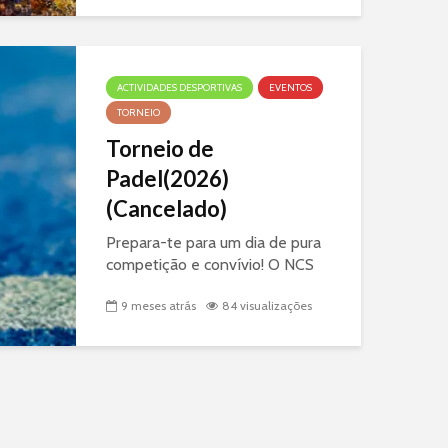
World Athletics Road Race
Label 2025, os...
ACTIVIDADES DESPORTIVAS
EVENTOS
TORNEIO
Torneio de
Padel(2026)
(Cancelado)
Prepara-te para um dia de pura
competição e convívio! O NCS
realiza o seu próximo torneio de
9 meses atrás
84 visualizações
Padel. Data e Local Data: 31
Janeiro 2026 Local: Dream
Padel Center (Est. Nacional N10
Logradouro 3 ImaPark, Pontes
2910-828 )...