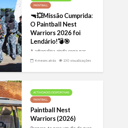
PAINTBALL
🔫💥Missão Cumprida:
O Paintball Nest
Warriors 2026 foi
Lendário!💣🎯
A adrenalina ainda corre nas
veias! Já estão disponíveis as
4 meses atrás
230 visualizações
fotos do nosso último encontro
no Nest Paintball. Foi um
sábado de estratégia, disparos
certeiros e muita diversão nas
antigas instalações da Suinalves.
ACTIVIDADES DESPORTIVAS
Entre...
PAINTBALL
Paintball Nest
Warriors (2026)