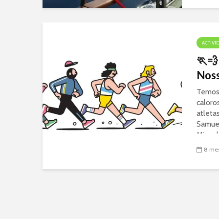
Evento.
ACTIVI
🏃💨
Noss
Temos 
caloro
atleta
Samuel
Miguel
excele
8 mes
divers
resulta