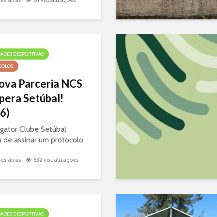
ecível com uma atividade
ca de Bubble Football. 📍
ações...
DADES DESPORTIVAS
COLOS
ova Parceria NCS
pera Setúbal!
6)
gator Clube Setúbal
 de assinar um protocolo
Supera Setúbal para que
es atrás
632 visualizações
bem-estar esteja sempre
meiro lugar! 🤝✨
ite as condições para
 do Navigator Clube
 no ginásio Supera:...
DADES DESPORTIVAS