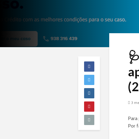

ap
(
3 me
Para 
Por f