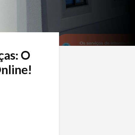
ças: O
nline!