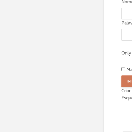
Nome
Pala
Only 
Ma
Criar
Esqu