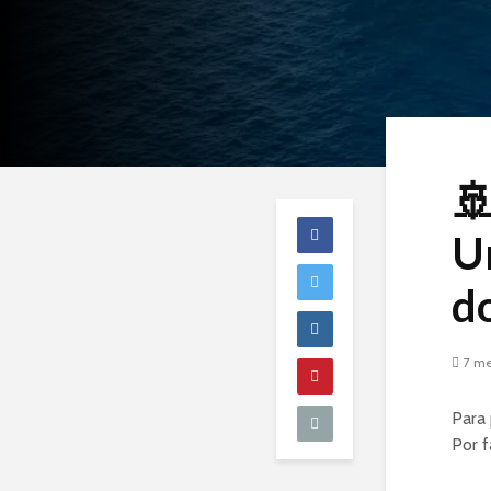

U
d
7 me
Para 
Por f