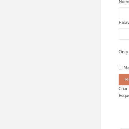
Nome
Pala
Only 
Ma
Criar
Esqu